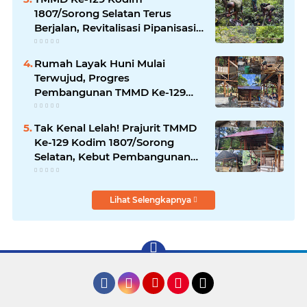
1807/Sorong Selatan Terus
Berjalan, Revitalisasi Pipanisasi
Air Bersih di Kampung Sesor
Capai Progres 30 Persen
Rumah Layak Huni Mulai
Terwujud, Progres
Pembangunan TMMD Ke-129
Kodim 1807/Sorong Selatan
Capai 20%
Tak Kenal Lelah! Prajurit TMMD
Ke-129 Kodim 1807/Sorong
Selatan, Kebut Pembangunan
Rumah Warga Demi Wujudkan
Hunian Layak
Lihat Selengkapnya
Facebook
Instagram
YouTube
Pinterest
Tiktok