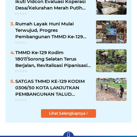
ikuti Vidcon Evaluasi Koperasi
Desa/Kelurahan Merah Putih
dipimpin Wakil Panglima TNI
Rumah Layak Huni Mulai
Terwujud, Progres
Pembangunan TMMD Ke-129
Kodim 1807/Sorong Selatan
Capai 20%
TMMD Ke-129 Kodim
1807/Sorong Selatan Terus
Berjalan, Revitalisasi Pipanisasi
Air Bersih di Kampung Sesor
Capai Progres 30 Persen
SATGAS TMMD KE-129 KODIM
0306/50 KOTA LANJUTKAN
PEMBANGUNAN TALUD
PENAHAN TANAH
Lihat Selengkapnya