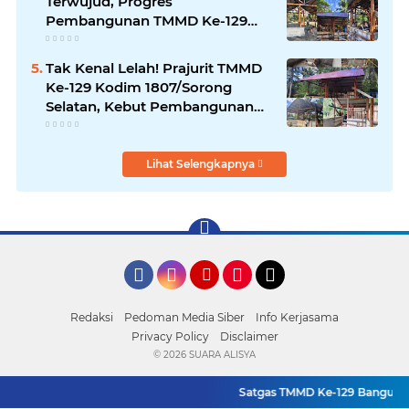
Terwujud, Progres
Pembangunan TMMD Ke-129
Kodim 1807/Sorong Selatan
Capai 20%
Tak Kenal Lelah! Prajurit TMMD
Ke-129 Kodim 1807/Sorong
Selatan, Kebut Pembangunan
Rumah Warga Demi Wujudkan
Hunian Layak
Lihat Selengkapnya
Facebook
Instagram
YouTube
Pinterest
Tiktok
Redaksi
Pedoman Media Siber
Info Kerjasama
Privacy Policy
Disclaimer
©
2026 SUARA ALISYA
Satgas TMMD Ke-129 Bangun Bak