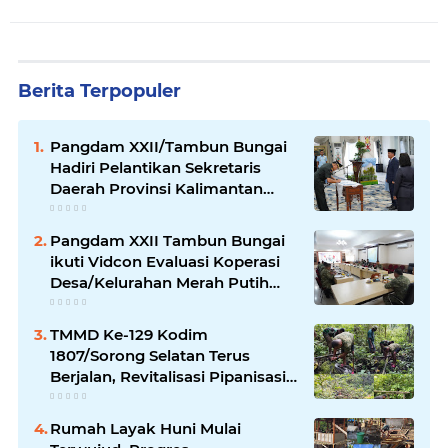
Berita Terpopuler
Pangdam XXII/Tambun Bungai
Hadiri Pelantikan Sekretaris
Daerah Provinsi Kalimantan
Tengah
Pangdam XXII Tambun Bungai
ikuti Vidcon Evaluasi Koperasi
Desa/Kelurahan Merah Putih
dipimpin Wakil Panglima TNI
TMMD Ke-129 Kodim
1807/Sorong Selatan Terus
Berjalan, Revitalisasi Pipanisasi
Air Bersih di Kampung Sesor
Capai Progres 30 Persen
Rumah Layak Huni Mulai