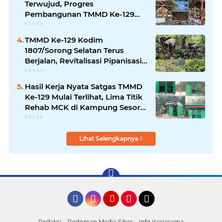
Terwujud, Progres
Pembangunan TMMD Ke-129
Kodim 1807/Sorong Selatan
Capai 20%
TMMD Ke-129 Kodim
1807/Sorong Selatan Terus
Berjalan, Revitalisasi Pipanisasi
Air Bersih di Kampung Sesor
Capai Progres 30 Persen
Hasil Kerja Nyata Satgas TMMD
Ke-129 Mulai Terlihat, Lima Titik
Rehab MCK di Kampung Sesor
Kini Semakin Layak Digunakan
Warga
Lihat Selengkapnya
Facebook
Instagram
YouTube
Pinterest
Tiktok
Redaksi
Pedoman Media Siber
Info Kerjasama