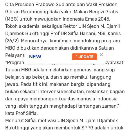
Cita Presiden Prabowo Subianto dan Wakil Presiden
Gibran Rakabuming Raka yakni Makan Bergizi Gratis
(MBG) untuk mewujudkan Indonesia Emas 2045.
Tokoh akademisi sekaligus Rektor UIN Sjech M. Djamil
Djambek Bukittinggi Prof DR Silfia Hanani, MSi, Kamis
(26/2). Menurutnya, komitmen mendukung program
MBG dibuktikan dengan akan didirikannya Satuan
×
Pelayanan Pemenuhan Gizi (SPPG) di Kampus.
NEW
UPDATE
“Program MBG ini sangat bermanfaat bagi masyarakat.
Tujuan MBG adalah melahirkan generasi yang siap
belajar, siap bekerja, dan siap memikul tanggung
jawab. Pada titik ini, makanan bergizi dipandang
bukan sekadar intervensi kesehatan, melainkan bagian
dari upaya membangun kualitas manusia Indonesia
yang lebih tangguh menghadapi tantangan zaman,”
kata Prof Silfia.
Menurut Silfia, motivasi UIN Sjech M Djamil Djambek
Bukittinggi yang akan membentuk SPPG adalah untuk