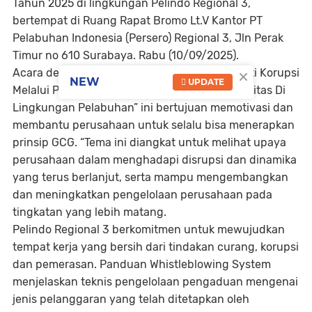
Tahun 2025 di lingkungan Pelindo Regional 3,
bertempat di Ruang Rapat Bromo Lt.V Kantor PT
Pelabuhan Indonesia (Persero) Regional 3, Jln Perak
Timur no 610 Surabaya. Rabu (10/09/2025).
×
Acara dengan tema "Mewujudkan Budaya Anti Korupsi
NEW
UPDATE
Melalui Penanaman Nilai Integritas Dan Sinergitas Di
Lingkungan Pelabuhan” ini bertujuan memotivasi dan
membantu perusahaan untuk selalu bisa menerapkan
prinsip GCG. “Tema ini diangkat untuk melihat upaya
perusahaan dalam menghadapi disrupsi dan dinamika
yang terus berlanjut, serta mampu mengembangkan
dan meningkatkan pengelolaan perusahaan pada
tingkatan yang lebih matang.
Pelindo Regional 3 berkomitmen untuk mewujudkan
tempat kerja yang bersih dari tindakan curang, korupsi
dan pemerasan. Panduan Whistleblowing System
menjelaskan teknis pengelolaan pengaduan mengenai
jenis pelanggaran yang telah ditetapkan oleh