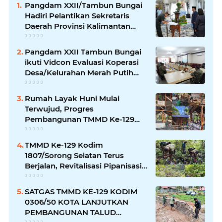
Pangdam XXII/Tambun Bungai
Hadiri Pelantikan Sekretaris
Daerah Provinsi Kalimantan
Tengah
Pangdam XXII Tambun Bungai
ikuti Vidcon Evaluasi Koperasi
Desa/Kelurahan Merah Putih
dipimpin Wakil Panglima TNI
Rumah Layak Huni Mulai
Terwujud, Progres
Pembangunan TMMD Ke-129
Kodim 1807/Sorong Selatan
Capai 20%
TMMD Ke-129 Kodim
1807/Sorong Selatan Terus
Berjalan, Revitalisasi Pipanisasi
Air Bersih di Kampung Sesor
Capai Progres 30 Persen
SATGAS TMMD KE-129 KODIM
0306/50 KOTA LANJUTKAN
PEMBANGUNAN TALUD