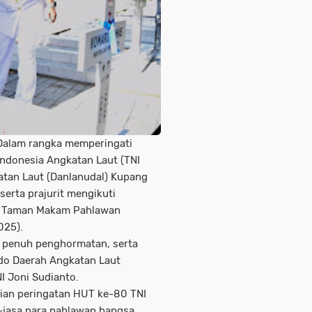
 Dalam rangka memperingati
Indonesia Angkatan Laut (TNI
tan Laut (Danlanudal) Kupang
serta prajurit mengikuti
di Taman Makam Pahlawan
025).
 penuh penghormatan, serta
do Daerah Angkatan Laut
I Joni Sudianto.
aian peringatan HUT ke-80 TNI
-jasa para pahlawan bangsa,