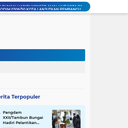
SATGAS TMMD KE-129 KODIM 0306/50 KOTA LANJUTKAN PEMBANGUNAN TALUD PENAHAN TANAH
Pengerjaan Program Manunggal Air Bersih (Pipanisasi) TMMD/N Ke-129 TA 2026 Terus Berjalan, Capai 32 Persen
Meriahkan Semangat Kebersamaan, Kodam XX/Tuanku Imam Bonjol Gelar Festival Rakyat dan Nobar Bola untuk Masyarakat
PANGDAM XXII/TAMBUN BUNGAI HADIRI MALAM PUNCAK O2SN KALTENG 2026, DORONG GENERASI MUDA TERUS BERPRESTASI
Satgas TMMD Ke-129 Bangun Bak Kontrol Gorong-Gorong untuk Perkuat Sistem Drainase
Pangdam XXII Tambun Bungai ikuti Vidcon Evaluasi Koperasi Desa/Kelurahan Merah Putih dipimpin Wakil Panglima TNI
Hasil Kerja Nyata Satgas TMMD Ke-129 Mulai Terlihat, Lima Titik Rehab MCK di Kampung Sesor Kini Semakin Layak Digunakan Warga
Satgas TMMD Ke-129 Kodim 1807/Sorong Selatan Kebut Pembangunan Jembatan Beton, Wujudkan Akses yang Lebih Baik untuk Warga Kampung Sesor
Tak Kenal Lelah! Prajurit TMMD Ke-129 Kodim 1807/Sorong Selatan, Kebut Pembangunan Rumah Warga Demi Wujudkan Hunian Layak
PANGDAM XXII/TAMBUN BUNGAI HADIRI KONSER AMAL HUT KOTA PALANGKA RAYA, WUJUD DUKUNGAN TERHADAP AKSI KEMANUSIAAN
rita Terpopuler
Pangdam
XXII/Tambun Bungai
Hadiri Pelantikan
Sekretaris Daerah