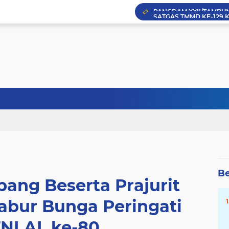
Be
ang Beserta Prajurit
Tabur Bunga Peringati
NI AL ke-80