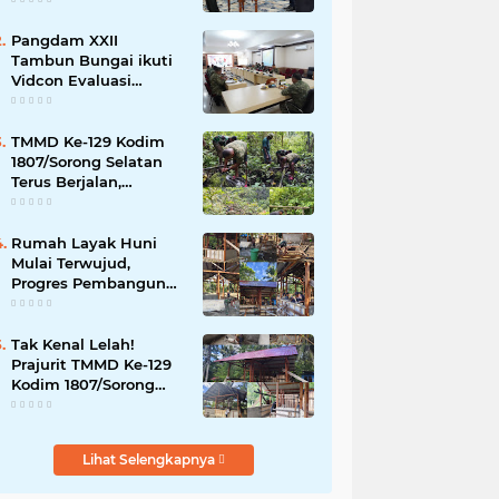
Provinsi Kalimantan
Tengah
Pangdam XXII
Tambun Bungai ikuti
Vidcon Evaluasi
Koperasi
Desa/Kelurahan Merah
Putih dipimpin Wakil
TMMD Ke-129 Kodim
Panglima TNI
1807/Sorong Selatan
Terus Berjalan,
Revitalisasi Pipanisasi
Air Bersih di Kampung
Sesor Capai Progres 30
Rumah Layak Huni
Persen
Mulai Terwujud,
Progres Pembangunan
TMMD Ke-129 Kodim
1807/Sorong Selatan
Capai 20%
Tak Kenal Lelah!
Prajurit TMMD Ke-129
Kodim 1807/Sorong
Selatan, Kebut
Pembangunan Rumah
Warga Demi
Lihat Selengkapnya
Wujudkan Hunian
Layak