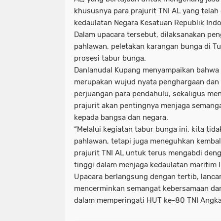
khususnya para prajurit TNI AL yang tela
kedaulatan Negara Kesatuan Republik Indo
Dalam upacara tersebut, dilaksanakan pe
pahlawan, peletakan karangan bunga di 
prosesi tabur bunga.
Danlanudal Kupang menyampaikan bahwa 
merupakan wujud nyata penghargaan dan
perjuangan para pendahulu, sekaligus men
prajurit akan pentingnya menjaga semanga
kepada bangsa dan negara.
“Melalui kegiatan tabur bunga ini, kita ti
pahlawan, tetapi juga meneguhkan kembal
prajurit TNI AL untuk terus mengabdi de
tinggi dalam menjaga kedaulatan maritim I
Upacara berlangsung dengan tertib, lanca
mencerminkan semangat kebersamaan dan j
dalam memperingati HUT ke-80 TNI Angka