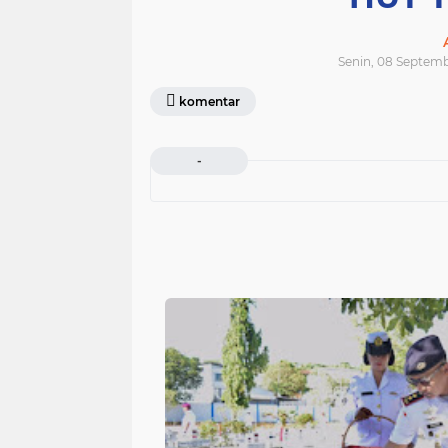
Senin, 08 Septemb
komentar
-